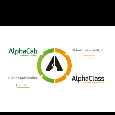
U bent een bedrijf
Klik hier
U bent particulier
Klik hier